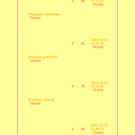
0
90
01:13:53
`Orochi
[Пещера старейшин]
`Orochi
2010-03-14
0
91
01:13:34
`Orochi
[Пещера целителя]
`Orochi
2010-03-13
0
75
23:09:15
`Orochi
[Главная поляна]
`Orochi
2010-03-13
0
88
23:08:57
`Orochi