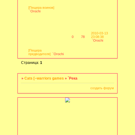
[Пещера воинов]
`Orochi
2010-03-13
0
78
23:08:38
`Orochi
[Пещера
предводителя]
`Orochi
Страница:
1
»
Cats [~warriors games
»
`Река
создать форум