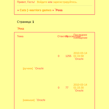
Привет, Гость!
Войдите
или
зарегистрируйтесь
.
»
Cats [~warriors games
»
`Река
Страница:
1
`Река
Последнее
Тема
Ответов
Просмотров
сообщение
2010-03-14
0
1255
01:15:58
`Orochi
[ручеек]
`Orochi
2010-03-14
0
77
01:15:30
`Orochi
[камыши]
`Orochi