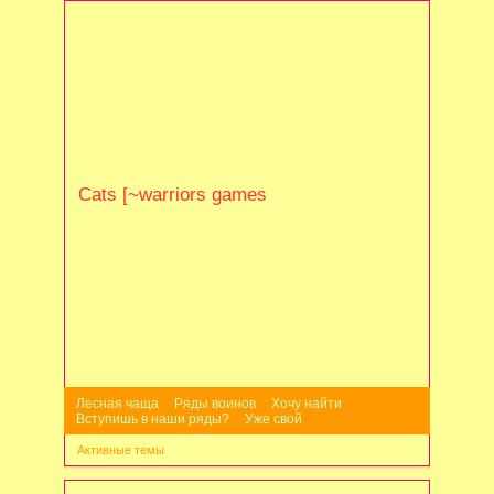
Cats [~warriors games
Лесная чаща
Ряды воинов
Хочу найти
Вступишь в наши ряды?
Уже свой
Активные темы