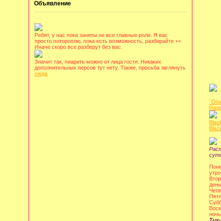
Объявление
Ребят, у нас пока заняты не все главные роли. Я вас
просто потороплю, пока есть возможность, разбирайте ++
Иначе скоро все разберут без вас.
Значит так, пиарить можно от лица гостя. Никаких
дополнительных персов тут нету. Также, просьба заглянуть
сюда
`Oro
Rage
Blac
Blaz
Рас
сут
Поне
утро
Втор
день
Четв
Пятн
Субб
Воск
ночь
Тик