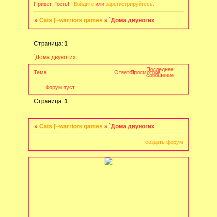
Привет, Гость!
Войдите
или
зарегистрируйтесь
.
»
Cats [~warriors games
»
`Дома двуногих
Страница:
1
`Дома двуногих
Последнее
Тема
Ответов
Просмотров
сообщение
Форум пуст.
Страница:
1
»
Cats [~warriors games
»
`Дома двуногих
создать форум