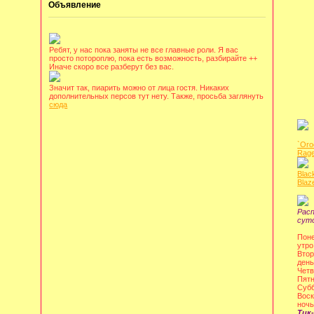
Объявление
Ребят, у нас пока заняты не все главные роли. Я вас
просто потороплю, пока есть возможность, разбирайте ++
Иначе скоро все разберут без вас.
Значит так, пиарить можно от лица гостя. Никаких
дополнительных персов тут нету. Также, просьба заглянуть
сюда
`Oro
Rage
Blac
Blaz
Рас
сут
Поне
утро
Втор
день
Четв
Пятн
Субб
Воск
ночь
Тик