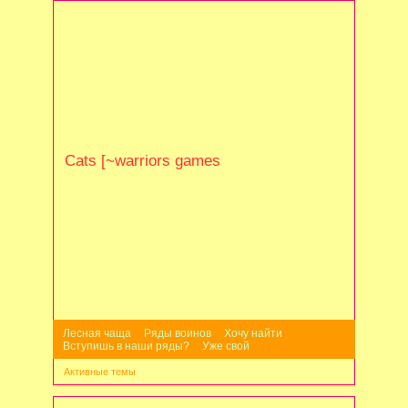
Cats [~warriors games
Лесная чаща
Ряды воинов
Хочу найти
Вступишь в наши ряды?
Уже свой
Активные темы