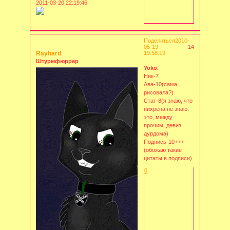
2011-03-20 22:19:46
Поделиться
2010-
05-19
14
Rayhard
19:58:19
Штурмфюррер
Yoko.
Ник-7
Ава-10(сама
рисовала?)
Стат-8(я знаю, что
нихрена не знаю.
это, между
прочим, девиз
дурдома)
Подпись-10+++
(обожаю такие
цитаты в подписи)
0