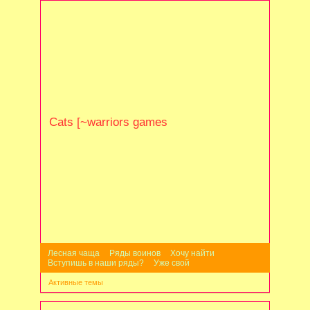
Cats [~warriors games
Лесная чаща
Ряды воинов
Хочу найти
Вступишь в наши ряды?
Уже свой
Активные темы