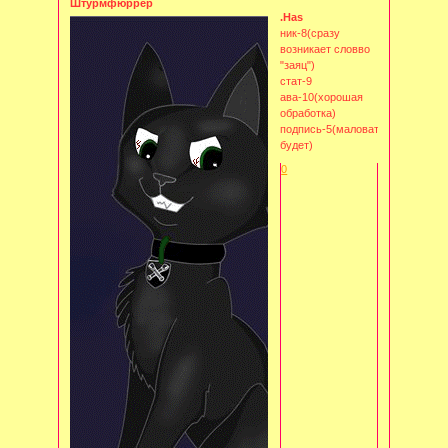
Штурмфюррер
.Has
ник-8(сразу
возникает словво
"заяц")
стат-9
ава-10(хорошая
обработка)
подпись-5(маловато
будет)
0