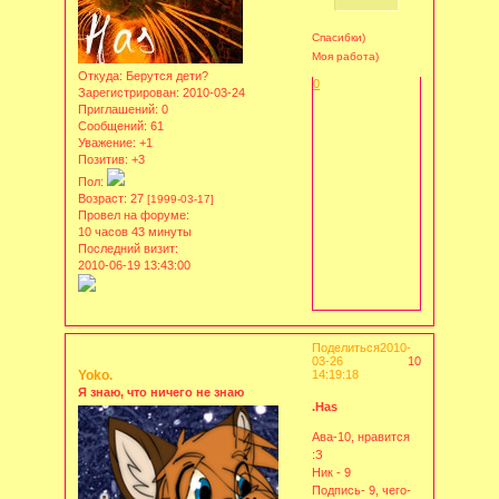
Спасибки)
Моя работа)
Откуда:
Берутся дети?
0
Зарегистрирован
: 2010-03-24
Приглашений:
0
Сообщений:
61
Уважение:
+1
Позитив:
+3
Пол:
Возраст:
27
[1999-03-17]
Провел на форуме:
10 часов 43 минуты
Последний визит:
2010-06-19 13:43:00
Поделиться
2010-
03-26
10
Yoko.
14:19:18
Я знаю, что ничего не знаю
.Has
Ава-10, нравится
:З
Ник - 9
Подпись- 9, чего-