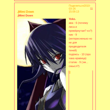
Поделиться
2010-
03-26
11
.|Mimi Down
15:09:13
.|Mimi Down
Yoko.
ава - 6 (почему
лиса и
превёрнутая? нэ?)
ник - 9
(интересненько но
не для
предводителя
теней)
подпись - 10 (про
чака нравица)
статик - 9 (эм...
смысл?)
0