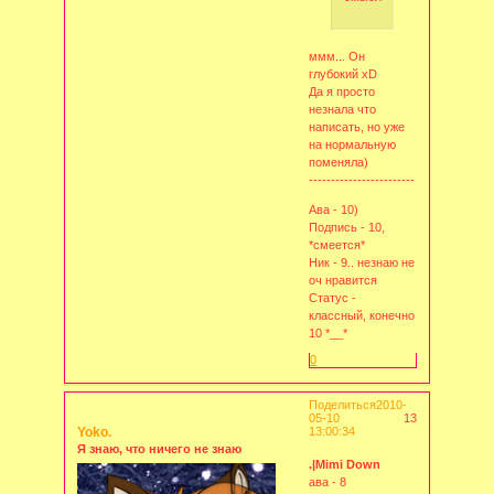
ммм... Он
глубокий хD
Да я просто
незнала что
написать, но уже
на нормальную
поменяла)
------------------------
Ава - 10)
Подпись - 10,
*смеется*
Ник - 9.. незнаю не
оч нравится
Статус -
классный, конечно
10 *__*
0
Поделиться
2010-
05-10
13
Yoko.
13:00:34
Я знаю, что ничего не знаю
.|Mimi Down
ава - 8