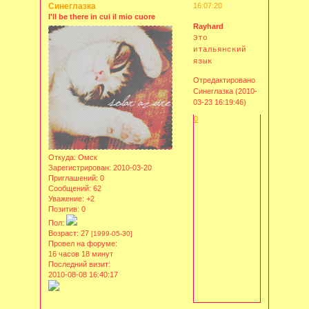
Синеглазка
16:07:20
I'll be there in cui il mio cuore
Rayhard
Это
итальянский
язык
Отредактировано
Синеглазка (2010-
03-23 16:19:46)
0
Откуда:
Омск
Зарегистрирован
: 2010-03-20
Приглашений:
0
Сообщений:
62
Уважение:
+2
Позитив:
0
Пол:
Возраст:
27
[1999-05-30]
Провел на форуме:
16 часов 18 минут
Последний визит:
2010-08-08 16:40:17