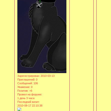
Зарегистрирован
: 2010-03-13
Приглашений:
0
Сообщений:
106
Уважение:
0
Позитив:
+6
Провел на форуме:
1 день 3 часа
Последний визит:
2010-08-17 22:10:38