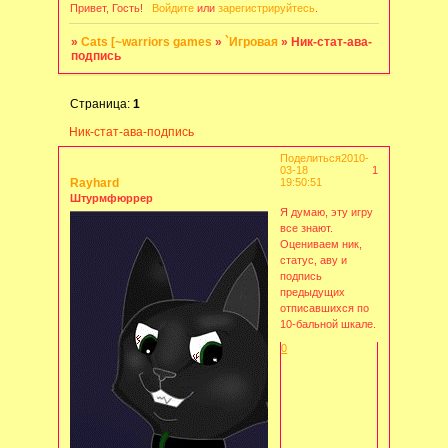
Привет, Гость!
Войдите
или
зарегистрируйтесь
.
»
Cats [~warriors games
»
`Игровая
»
Ник-стат-ава-
подпись
Страница:
1
Ник-стат-ава-подпись
Поделиться
2010-
03-18
1
Rayhard
19:50:51
Штурмфюррер
Я думаю, эту игру
все знают.
Оцениваем ник,
статус, аву и
подпись
предыдущих
отписавшихся по
10-бальной шкале.
0