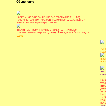
Объявление
Ребят, у нас пока заняты не все главные роли. Я вас
просто потороплю, пока есть возможность, разбирайте ++
Иначе скоро все разберут без вас.
Значит так, пиарить можно от лица гостя. Никаких
дополнительных персов тут нету. Также, просьба заглянуть
сюда
`Oro
Rage
Blac
Blaz
Рас
сут
Поне
утро
Втор
день
Четв
Пятн
Субб
Воск
ночь
Тик