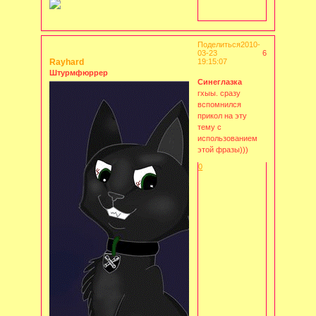
Поделиться
2010-
03-23
6
Rayhard
19:15:07
Штурмфюррер
Синеглазка
гхыы. сразу
вспомнился
прикол на эту
тему с
использованием
этой фразы)))
0