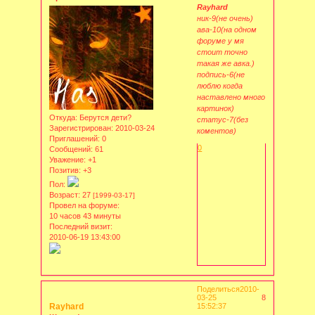
Rayhard
ник-9(не очень)
ава-10(на одном
форуме у мя
стоит точно
такая же авка.)
подпись-6(не
люблю когда
наставлено много
картинок)
Откуда:
Берутся дети?
статус-7(без
Зарегистрирован
: 2010-03-24
коментов)
Приглашений:
0
0
Сообщений:
61
Уважение:
+1
Позитив:
+3
Пол:
Возраст:
27
[1999-03-17]
Провел на форуме:
10 часов 43 минуты
Последний визит:
2010-06-19 13:43:00
Поделиться
2010-
03-25
8
Rayhard
15:52:37