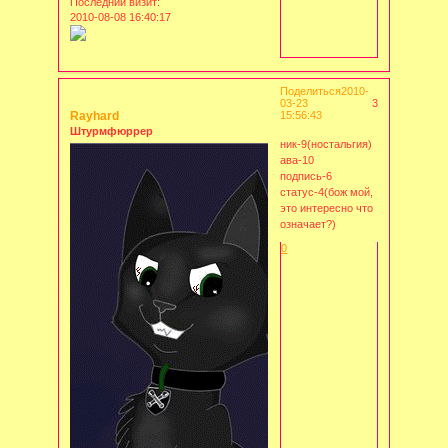
Последний визит:
2010-08-08 16:40:17
Поделиться
2010-
03-23
3
Rayhard
15:56:43
Штурмфюррер
ник-9(ностальгия)
ава-10
подпись-6
статус-4(бож мой,
это интересно что
означает?)
0