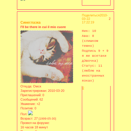
Поделиться
2010-
03-22
2
Синеглазка
17:22:19
I'll be there in cui il mio cuore
Ник: 10
Ава: 8
(слишком
темно)
Подпись 9 + 9
я же всетаки
дЭвочка)
Статус: 11
(люблю на
иностранных
язках)
Откуда:
Омск
0
Зарегистрирован
: 2010-03-20
Приглашений:
0
Сообщений:
62
Уважение:
+2
Позитив:
0
Пол:
Возраст:
27
[1999-05-30]
Провел на форуме:
16 часов 18 минут