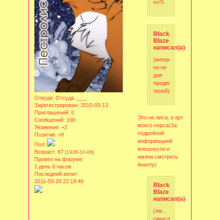
нэ?)
Black
Blaze
написал(а):
(интересненько
но не
для
предводителя
теней)
Откуда:
Отсуда .___.
Зарегистрирован
: 2010-03-13
Приглашений:
0
Это не лиса, а арт
Сообщений:
160
моего перса(За
Уважение:
+2
подробной
Позитив:
+8
информацией
Пол:
внешности и
Возраст:
87
[1938-10-06]
имяни смотреть
Провел на форуме:
Анкету)
1 день 0 часов
Последний визит:
2011-03-20 22:19:46
Black
Blaze
написал(а):
(эм...
смысл?)