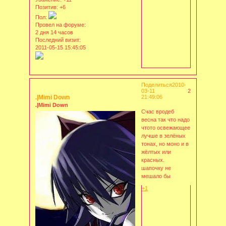
Позитив:
+6
Пол:
Провел на форуме:
2 дня 14 часов
Последний визит:
2011-05-15 15:45:05
Поделиться
2010-
03-11
2
.|Mimi Down
21:49:06
.|Mimi Down
Счас вродеб
весна так что надо
чтото освежающее
лучше в зелёных
тонах, но моно и в
жёлтых или
красных.
шапочку не
мешало бы
+1