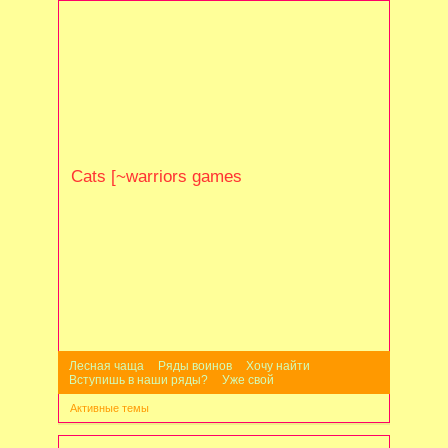
Cats [~warriors games
Лесная чаща
Ряды воинов
Хочу найти
Вступишь в наши ряды?
Уже свой
Активные темы