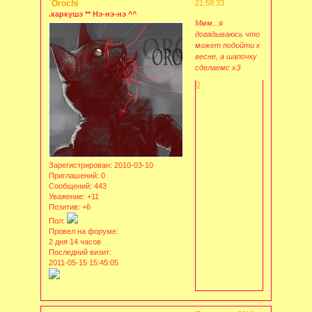
`Orochi
21:58:33
.каркушэ ** Нэ-нэ-нэ ^^
Ммм...я
догадываюсь что
может подойти к
весне, а шапочку
сделаемс хЗ
0
Зарегистрирован
: 2010-03-10
Приглашений:
0
Сообщений:
443
Уважение:
+11
Позитив:
+6
Пол:
Провел на форуме:
2 дня 14 часов
Последний визит:
2011-05-15 15:45:05