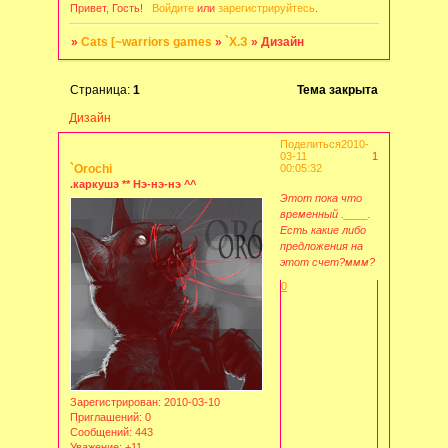
Привет, Гость!
Войдите
или
зарегистрируйтесь
.
»
Cats [~warriors games
»
`Х.З
»
Дизайн
Страница:
1
Тема закрыта
Дизайн
Поделиться
2010-
03-11
1
`Orochi
00:05:32
.каркушэ ** Нэ-нэ-нэ ^^
Этот пока что
временный .____.
Есть какие либо
предложения на
этот счет?ммм?
0
Зарегистрирован
: 2010-03-10
Приглашений:
0
Сообщений:
443
Уважение:
+11