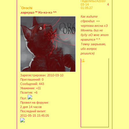
Поделиться
2010-
03-14
4
`Orochi
01:05:27
.каркушэ ** Нэ-нэ-нэ ^^
Как видите
сбрендил ++
чертова весна хЗ
Менять диз не
буду оО мне этот
нравится ^ ^
Темку закрываю,
ибо вопрос
решился)
+1
Зарегистрирован
: 2010-03-10
Приглашений:
0
Сообщений:
443
Уважение:
+11
Позитив:
+6
Пол:
Провел на форуме:
2 дня 14 часов
Последний визит:
2011-05-15 15:45:05