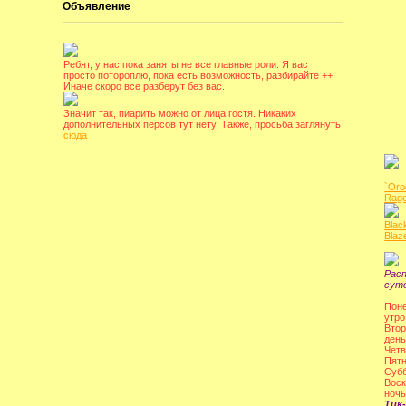
Объявление
Ребят, у нас пока заняты не все главные роли. Я вас
просто потороплю, пока есть возможность, разбирайте ++
Иначе скоро все разберут без вас.
Значит так, пиарить можно от лица гостя. Никаких
дополнительных персов тут нету. Также, просьба заглянуть
сюда
`Oro
Rage
Blac
Blaz
Рас
сут
Поне
утро
Втор
день
Четв
Пятн
Субб
Воск
ночь
Тик