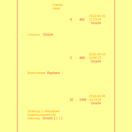
Смена
ника/
2010-04-20
8
462
17:23:44
`Orochi
статуса.
`Orochi
2010-04-15
2
489
23:50:22
`Orochi
Взросление
Rayhard
2010-04-05
32
1406
19:14:35
`Orochi
[помощь с аватаром/
подписью/анкетой/
персом]
`Orochi
[
1
2
]