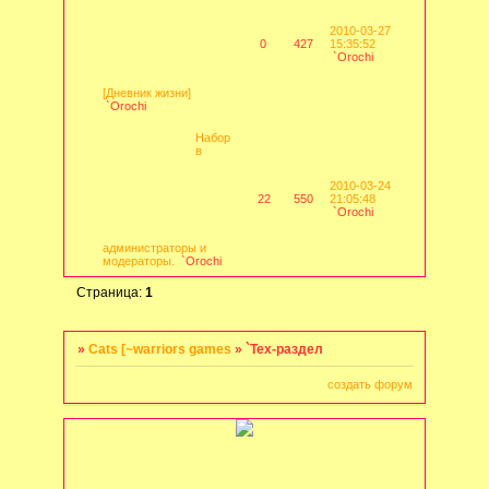
2010-03-27
0
427
15:35:52
`Orochi
[Дневник жизни]
`Orochi
Набор
в
2010-03-24
22
550
21:05:48
`Orochi
администраторы и
модераторы.
`Orochi
Страница:
1
»
Cats [~warriors games
»
`Тех-раздел
создать форум