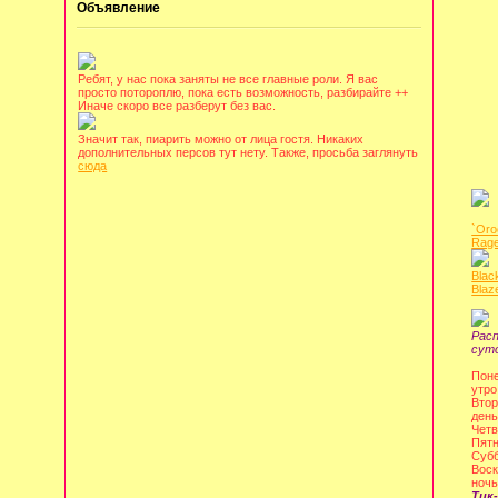
Объявление
Ребят, у нас пока заняты не все главные роли. Я вас
просто потороплю, пока есть возможность, разбирайте ++
Иначе скоро все разберут без вас.
Значит так, пиарить можно от лица гостя. Никаких
дополнительных персов тут нету. Также, просьба заглянуть
сюда
`Oro
Rage
Blac
Blaz
Рас
сут
Поне
утро
Втор
день
Четв
Пятн
Субб
Воск
ночь
Тик