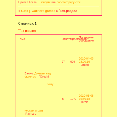
Привет, Гость!
Войдите
или
зарегистрируйтесь
.
»
Cats [~warriors games
»
`Тех-раздел
Страница:
1
`Тех-раздел
Последнее
Тема
Ответов
Просмотров
сообщение
2010-04-03
27
609
23:00:16
`Orochi
Важно:
Думаем над
сюжетом.
`Orochi
Кому
2010-05-08
5
1077
19:50:18
.Tercia
нескем играть
Rayhard