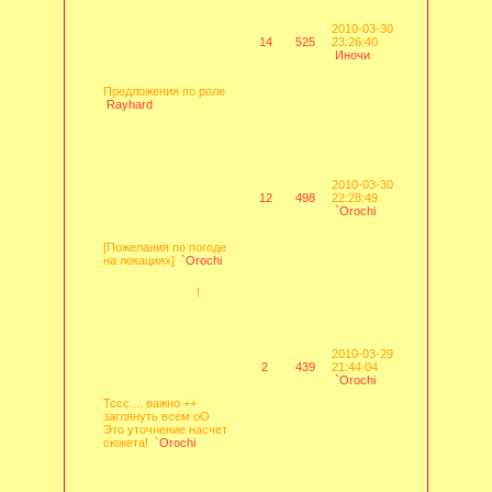
2010-03-30
14
525
23:26:40
Иночи
Предложения по роле
Rayhard
2010-03-30
12
498
22:28:49
`Orochi
[Пожелания по погоде
на локациях]
`Orochi
!
2010-03-29
2
439
21:44:04
`Orochi
Тссс.... важно ++
заглянуть всем оО
Это уточнение насчет
сюжета!
`Orochi