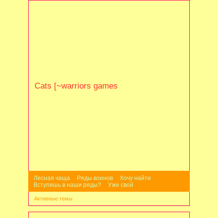
Cats [~warriors games
Лесная чаща
Ряды воинов
Хочу найти
Вступишь в наши ряды?
Уже свой
Активные темы